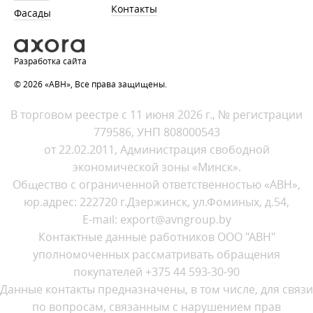
Контакты
Фасады
Разработка сайта
© 2026 «АВН», Все права защищены.
В торговом реестре с 11 июня 2026 г., № регистрации
779586, УНП 808000543
от 22.02.2011, Администрация свободной
экономической зоны «Минск».
Общество с ограниченной ответственностью «АВН»,
юр.адрес: 222720 г.Дзержинск, ул.Фоминых, д.54,
E-mail: export@avngroup.by
Контактные данные работников ООО "АВН"
уполномоченных рассматривать обращения
покупателей +375 44 593-30-90
Данные контакты предназначены, в том числе, для связи
по вопросам, связанным с нарушением прав