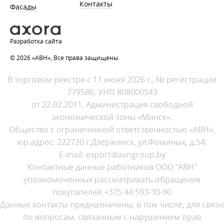
Контакты
Фасады
Разработка сайта
© 2026 «АВН», Все права защищены.
В торговом реестре с 11 июня 2026 г., № регистрации
779586, УНП 808000543
от 22.02.2011, Администрация свободной
экономической зоны «Минск».
Общество с ограниченной ответственностью «АВН»,
юр.адрес: 222720 г.Дзержинск, ул.Фоминых, д.54,
E-mail: export@avngroup.by
Контактные данные работников ООО "АВН"
уполномоченных рассматривать обращения
покупателей +375 44 593-30-90
Данные контакты предназначены, в том числе, для связи
по вопросам, связанным с нарушением прав