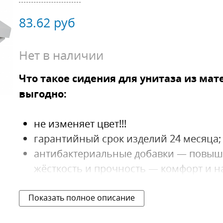
83.62
руб
Нет в наличии
Что такое сидения для унитаза из мат
выгодно:
не изменяет цвет!!!
гарантийный срок изделий
24 месяца
;
антибактериальные добавки — повыш
жёсткость и прочность — комфорт и 
однородная структура — не теряет пе
высокая экологичность — современны
Показать полное описание
негорючий материал — отличная пож