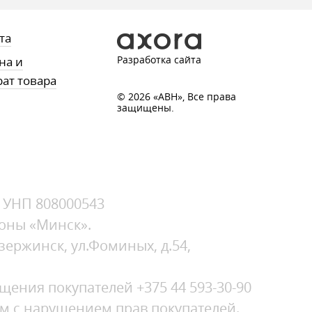
та
Разработка сайта
на и
рат товара
© 2026 «АВН», Все права
защищены.
, УНП 808000543
зоны «Минск».
зержинск, ул.Фоминых, д.54,
ения покупателей +375 44 593-30-90
ым с нарушением прав покупателей.