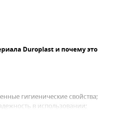
ериала Duroplast и почему это
енные гигиенические свойства;
надежность в использовании;
рвоначальный цвет;
е технологии;
аробезопасность;