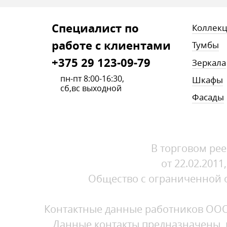
Cпециалист по
Коллек
работе с клиентами
Тумбы
+375 29 123-09-79
Зеркала
пн-пт 8:00-16:30,
Шкафы
сб,вс выходной
Фасады
В торговом рее
от 22.02.201
Общество с ограниченной от
Контактные данные работников ООО 
Данные контакты предназначены, в