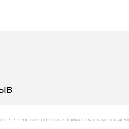
поэтому из него производятся сидень
формами и меньшим количеством углу
скапливается грязь.
При этом изделия более прочные и им
эксплуатации
Данная модель может устанавливаться н
импортных и отечественных унитазов!
зыв