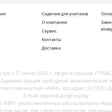
ции
Сидения для унитазов
Опла
О компании
Заме
возв
Сервис
Контакты
Доставка
стре с 11 июня 2026 г., № регистрации 779586
1, Администрация свободной экономической 
ветственностью «АВН», юр.адрес: 222720 г.Д
E-mail: export@avngroup.by
"АВН" уполномоченных рассматривать обращ
 том числе, для связи по вопросам, связанн