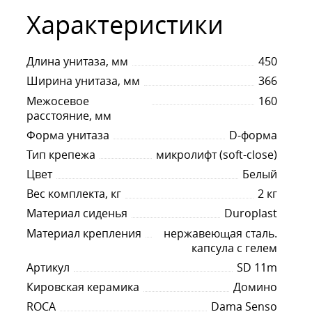
устойчивость к механическим повре
Характеристики
и сколам;
металлические крепления из нержав
Длина унитаза, мм
450
надежность закрепления и не изнаши
Ширина унитаза, мм
366
soft-close
тип крепления
— модель ос
Межосевое
160
закрывания
расстояние, мм
Форма унитаза
D-форма
Тип крепежа
микролифт (soft-close)
Цвет
Белый
Duroplast-
Вес комплекта, кг
2 кг
эксклюзивный материал из
Материал сиденья
Duroplast
Благодаря низкой пористой структуре
Материал крепления
нержавеющая сталь.
ультрафиолетовому воздействию, боле
капсула с гелем
течением времени.
Артикул
SD 11m
Все сиденья и крышки из материала D
Кировская керамика
Домино
антибактериальную пропитку, Duropla
ROCA
Dama Senso