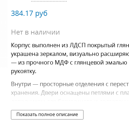
384.17
руб
Нет в наличии
Корпус
выполнен из ЛДСП покрытый глян
украшена зеркалом, визуально расширяю
— из прочного МДФ с глянцевой эмалью 
рукоятку.
Внутри — просторные отделения с перес
хранения. Двери оснащены петлями с п
доводчиком для бесшумного и долговечн
Показать полное описание