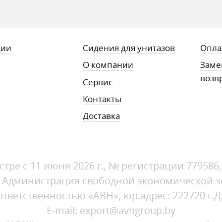
ции
Сидения для унитазов
Опла
О компании
Заме
возв
Сервис
Контакты
Доставка
стре с 11 июня 2026 г., № регистрации 779586
1, Администрация свободной экономической 
ветственностью «АВН», юр.адрес: 222720 г.Д
E-mail: export@avngroup.by