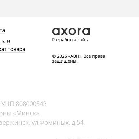
та
Разработка сайта
на и
рат товара
© 2026 «АВН», Все права
защищены.
, УНП 808000543
зоны «Минск».
зержинск, ул.Фоминых, д.54,