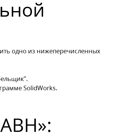
льной
нить одно из нижеперечисленных
бельщик".
грамме SolidWorks.
АВН»: