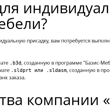
для индивидуа
ебели?
идуальную присадку, вам потребуется выпол
мате
, созданную в программе "Базис-Ме
.b3d
мате
, созданную в про
.sldprt или .sldasm
нк заказа.
ва компании «