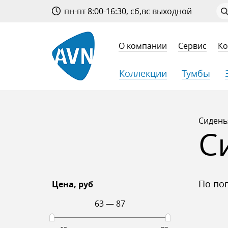
пн-пт 8:00-16:30, сб,вс выходной
О компании
Сервис
Ко
Коллекции
Тумбы
Сидень
С
по п
Цена
, руб
63
—
87