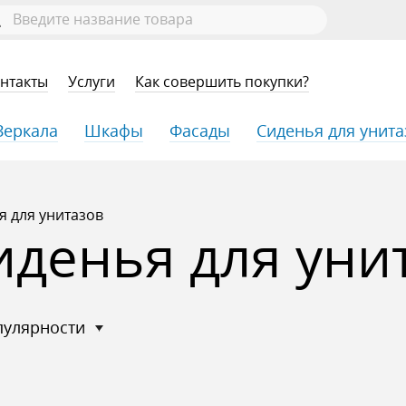
нтакты
Услуги
Как совершить покупки?
Зеркала
Шкафы
Фасады
Сиденья для унита
я для унитазов
иденья для уни
опулярности