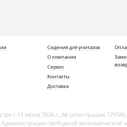
ции
Сидения для унитазов
Опла
О компании
Заме
возв
Сервис
Контакты
Доставка
стре с 11 июня 2026 г., № регистрации 779586
1, Администрация свободной экономической 