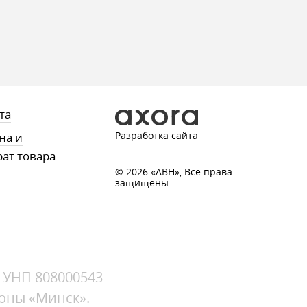
та
Разработка сайта
на и
рат товара
© 2026 «АВН», Все права
защищены.
, УНП 808000543
зоны «Минск».