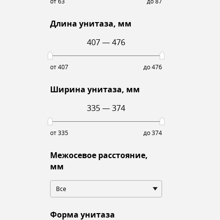
от 63
до 87
Длина унитаза, мм
407
—
476
от 407
до 476
Ширина унитаза, мм
335
—
374
от 335
до 374
Межосевое расстояние,
мм
Все
Форма унитаза