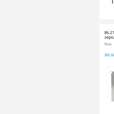
86.2
зерк
Nola
383.2