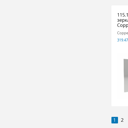
115.
зерк
Сор
Сорр
319.4
1
2