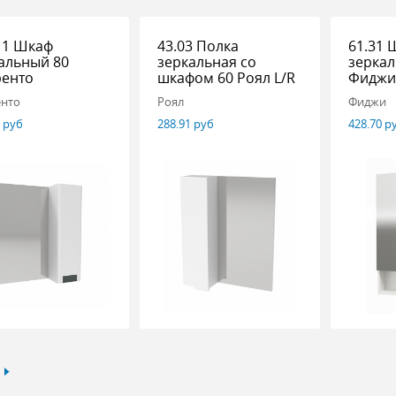
11 Шкаф
43.03 Полка
61.31 
альный 80
зеркальная со
зеркал
ренто
шкафом 60 Роял L/R
Фидж
енто
Роял
Фиджи
7 руб
288.91 руб
428.70 р