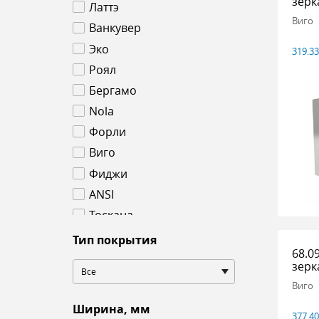
зерк
Латтэ
Виго
Ванкувер
Эко
319.3
Роял
Бергамо
Nola
Форли
Виго
Фиджи
ANSI
Тоскана
Тип покрытия
68.0
зерк
Все
Виго
Ширина, мм
377.4