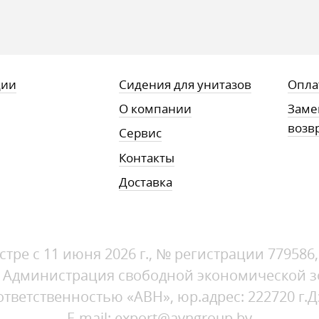
ции
Сидения для унитазов
Опла
О компании
Заме
возв
Сервис
Контакты
Доставка
стре с 11 июня 2026 г., № регистрации 779586
1, Администрация свободной экономической 
ветственностью «АВН», юр.адрес: 222720 г.Д
E-mail: export@avngroup.by