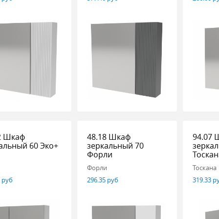
2 Шкаф
48.18 Шкаф
94.07 
альный 60 Эко+
зеркальный 70
зеркал
Форли
Тоскан
Форли
Тоскана
7 руб
296.35 руб
319.33 р