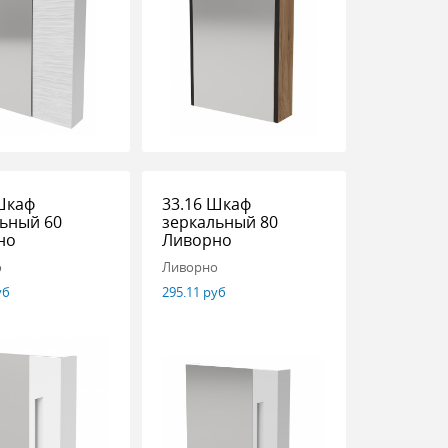
Шкаф
33.16 Шкаф
ьный 60
зеркальный 80
но
Ливорно
о
Ливорно
уб
295.11 руб