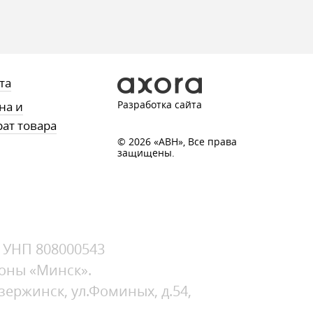
та
Разработка сайта
на и
рат товара
© 2026 «АВН», Все права
защищены.
, УНП 808000543
зоны «Минск».
зержинск, ул.Фоминых, д.54,