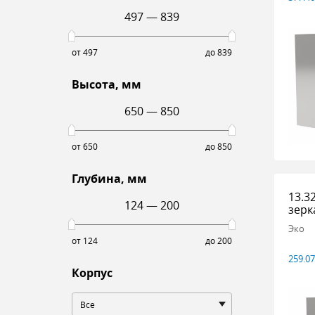
497
—
839
от 497
до 839
Высота, мм
650
—
850
от 650
до 850
Глубина, мм
13.3
124
—
200
зерк
Эко
от 124
до 200
259.0
Корпус
Все