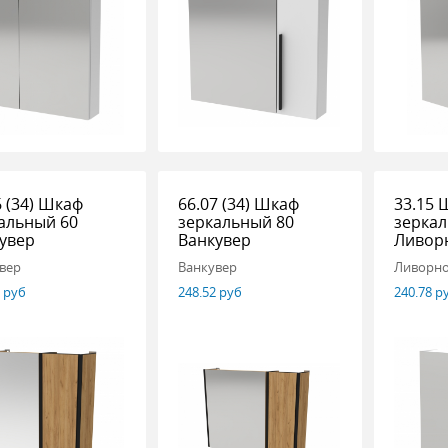
6 (34) Шкаф
66.07 (34) Шкаф
33.15 
альный 60
зеркальный 80
зеркал
увер
Ванкувер
Ливор
вер
Ванкувер
Ливорн
7 руб
248.52 руб
240.78 р