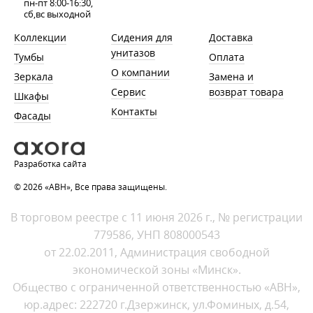
пн-пт 8:00-16:30,
сб,вс выходной
Коллекции
Сидения для
Доставка
унитазов
Тумбы
Оплата
О компании
Зеркала
Замена и
Сервис
возврат товара
Шкафы
Контакты
Фасады
Разработка сайта
© 2026 «АВН», Все права защищены.
В торговом реестре с 11 июня 2026 г., № регистрации
779586, УНП 808000543
от 22.02.2011, Администрация свободной
экономической зоны «Минск».
Общество с ограниченной ответственностью «АВН»,
юр.адрес: 222720 г.Дзержинск, ул.Фоминых, д.54,