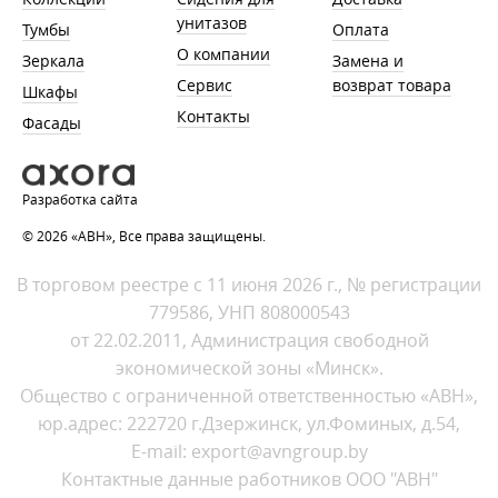
унитазов
Тумбы
Оплата
О компании
Зеркала
Замена и
Сервис
возврат товара
Шкафы
Контакты
Фасады
Разработка сайта
© 2026 «АВН», Все права защищены.
В торговом реестре с 11 июня 2026 г., № регистрации
779586, УНП 808000543
от 22.02.2011, Администрация свободной
экономической зоны «Минск».
Общество с ограниченной ответственностью «АВН»,
юр.адрес: 222720 г.Дзержинск, ул.Фоминых, д.54,
E-mail: export@avngroup.by
Контактные данные работников ООО "АВН"